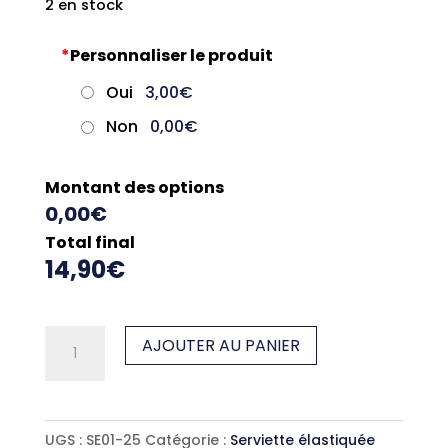
2 en stock
*
Personnaliser le produit
Oui
3,00€
Non
0,00€
Montant des options
0,00€
Total final
14,90€
quantité
AJOUTER AU PANIER
de
Serviette
élastiquée
UGS :
SE01-25
Catégorie :
Serviette élastiquée
bleu