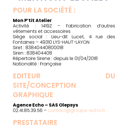
POUR LA SOCIÉTÉ :
Mon P’tit Atelier
Activité : 1419Z – Fabrication d’autres
vêtements et accessoires
Siège social : Lieu-dit Lucet, 4 rue des
Fontaines – 49310 LYS-HAUT-LAYON
Siret : 83840440800018
Siren : 838404408
Répertoire Sirene : depuis le 01/04/2018
Nationalité : Française
EDITEUR DU
SITE/CONCEPTION
GRAPHIQUE
Agence Echo – SAS Olepsys
02.41.85.39.56 –
contact@groupe-echo.fr
PRESTATAIRE