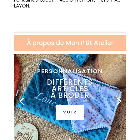
LAYON.
À propos de Mon P'tit Atelier
PERSONNALISATION
DIFFÉRENTS
ARTICLES
À BRODER
VOIR