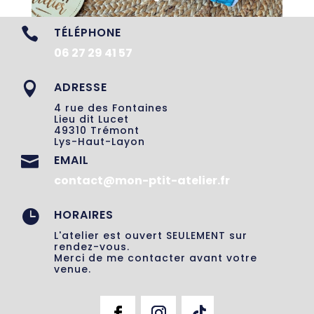
TÉLÉPHONE

06 27 29 41 57
ADRESSE

4 rue des Fontaines
Lieu dit Lucet
49310 Trémont
Lys-Haut-Layon
EMAIL

contact@mon-ptit-atelier.fr
HORAIRES

L'atelier est ouvert SEULEMENT sur
rendez-vous.
Merci de me contacter avant votre
venue.