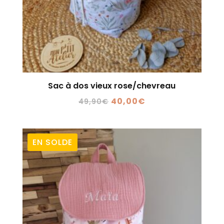
Sac à dos vieux rose/chevreau
Le
Le
40,00
€
49,90
€
prix
prix
initial
actuel
était :
est :
EN SOLDE
49,90€.
40,00€.