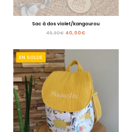
Sac à dos violet/kangourou
Le
Le
40,00
€
49,90
€
prix
prix
initial
actuel
était :
est :
EN SOLDE
49,90€.
40,00€.