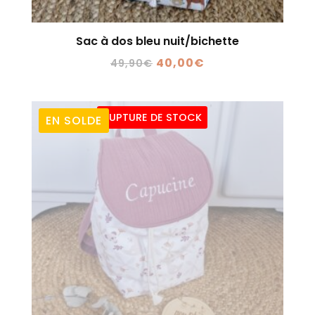
Sac à dos bleu nuit/bichette
Le
Le
40,00
€
49,90
€
prix
prix
initial
actuel
RUPTURE DE STOCK
était :
est :
EN SOLDE
49,90€.
40,00€.