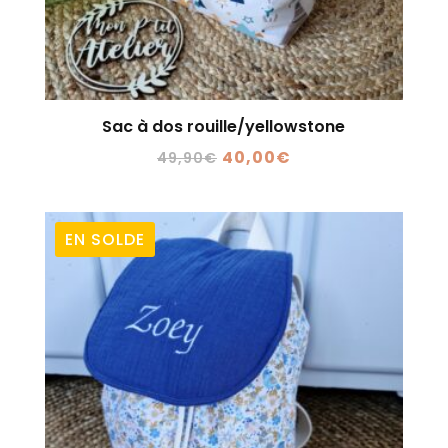
Sac à dos rouille/yellowstone
Le
Le
40,00
€
49,90
€
prix
prix
initial
actuel
était :
est :
EN SOLDE
49,90€.
40,00€.