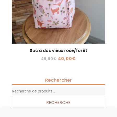
Sac à dos vieux rose/forêt
Le
Le
40,00
€
49,90
€
prix
prix
initial
actuel
était :
est :
Rechercher
49,90€.
40,00€.
Recherche
pour :
RECHERCHE