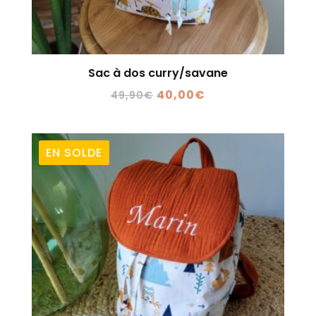
Sac à dos curry/savane
Le
Le
40,00
€
49,90
€
prix
prix
initial
actuel
était :
est :
EN SOLDE
49,90€.
40,00€.