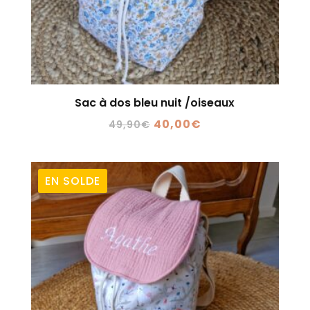
Sac à dos bleu nuit /oiseaux
Le
Le
40,00
€
49,90
€
prix
prix
initial
actuel
était :
est :
EN SOLDE
49,90€.
40,00€.