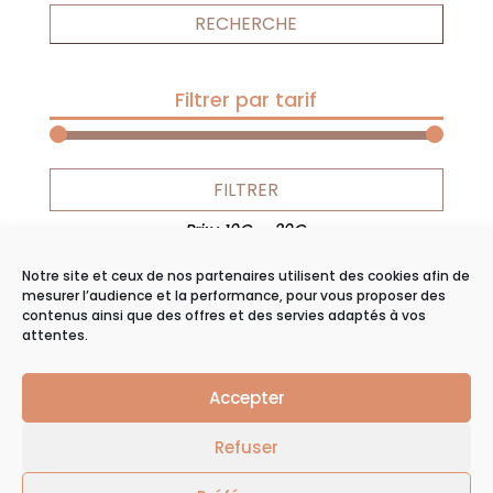
pour :
RECHERCHE
Filtrer par tarif
Prix
Prix
FILTRER
min
max
Prix :
10€
—
20€
Notre site et ceux de nos partenaires utilisent des cookies afin de
Panier
mesurer l’audience et la performance, pour vous proposer des
contenus ainsi que des offres et des servies adaptés à vos
Votre panier est vide.
attentes.
Accepter
©2019
Agence web
Groupe Echo |
Mentions
Refuser
Légales
|
CGV