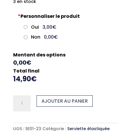
3 en stock
*
Personnaliser le produit
Oui
3,00€
Non
0,00€
Montant des options
0,00€
Total final
14,90€
quantité
AJOUTER AU PANIER
de
Serviette
élastiquée
UGS :
SE01-23
Catégorie :
Serviette élastiquée
violet-