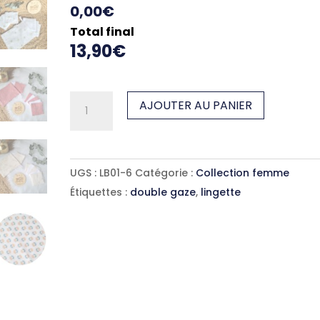
0,00€
Total final
13,90€
quantité
AJOUTER AU PANIER
de
Lingettes
démaquillantes
UGS :
LB01-6
Catégorie :
Collection femme
x7
Étiquettes :
double gaze
,
lingette