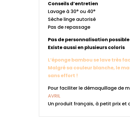
Conseils d’entretien
Lavage à 30° ou 40°
Sèche linge autorisé
Pas de repassage
Pas de personnalisation possible
Existe aussi en plusieurs coloris
L’éponge bambou se lave très fa
Malgré sa couleur blanche, le m
sans effort !
Pour faciliter le démaquillage de m
AVRIL
Un produit français, à petit prix et