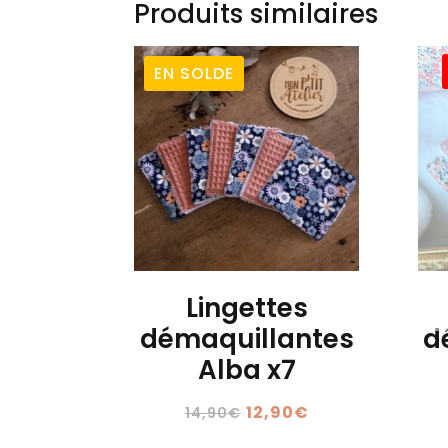
Produits similaires
EN SOLDE
Lingettes
démaquillantes
d
Alba x7
Le
Le
12,90
€
14,90
€
prix
prix