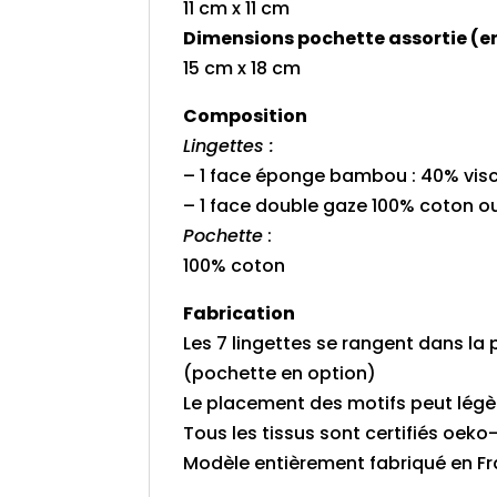
11 cm x 11 cm
Dimensions pochette assortie (e
15 cm x 18 cm
Composition
Lingettes :
– 1 face éponge bambou : 40% vi
– 1 face double gaze 100% coton o
Pochette
:
100% coton
Fabrication
Les 7 lingettes se rangent dans la 
(pochette en option)
Le placement des motifs peut légè
Tous les tissus sont certifiés oek
Modèle entièrement fabriqué en Fra