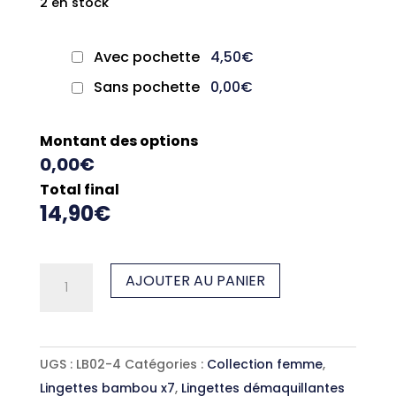
2 en stock
Avec pochette
4,50€
Sans pochette
0,00€
Montant des options
0,00€
Total final
14,90€
quantité
AJOUTER AU PANIER
de
Lingettes
démaquillantes
UGS :
LB02-4
Catégories :
Collection femme
,
Paille
Lingettes bambou x7
,
Lingettes démaquillantes
x7