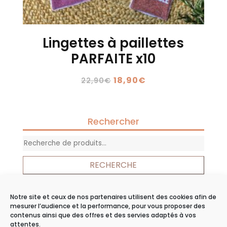
Lingettes à paillettes
PARFAITE x10
Le
Le
18,90
€
22,90
€
prix
prix
initial
actuel
était :
est :
Rechercher
22,90€.
18,90€.
Recherche
pour :
RECHERCHE
Notre site et ceux de nos partenaires utilisent des cookies afin de
Panier
mesurer l’audience et la performance, pour vous proposer des
contenus ainsi que des offres et des servies adaptés à vos
Votre panier est vide.
attentes.