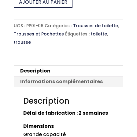
AJOUTER AU PANIER
de
Trousse
de
UGS :
PP01-06
Catégories :
Trousses de toilette
,
toilette
Trousses et Pochettes
Étiquettes :
toilette
,
Brune
trousse
Description
Informations complémentaires
Description
Délai de fabrication : 2 semaines
Dimensions
Grande capacité