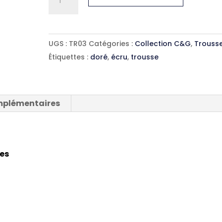
de
Trousse
C&G
UGS :
TR03
Catégories :
Collection C&G
,
Trouss
écru
Étiquettes :
doré
,
écru
,
trousse
mplémentaires
nes