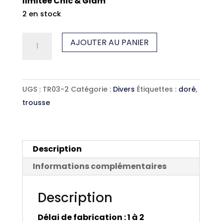
limitée Chic & Glam
2 en stock
quantité
AJOUTER AU PANIER
de
Trousse
céladon
UGS :
TR03-2
Catégorie :
Divers
Étiquettes :
doré
,
trousse
Description
Informations complémentaires
Description
Délai de fabrication : 1 à 2