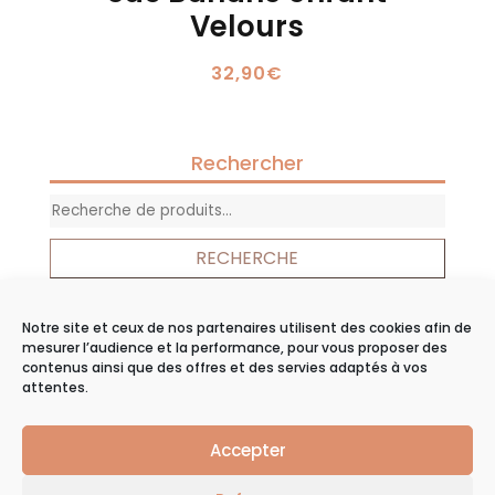
Velours
32,90
€
Rechercher
Recherche
pour :
RECHERCHE
Notre site et ceux de nos partenaires utilisent des cookies afin de
Panier
mesurer l’audience et la performance, pour vous proposer des
contenus ainsi que des offres et des servies adaptés à vos
Votre panier est vide.
attentes.
Accepter
©2019
Agence web
Groupe Echo |
Mentions