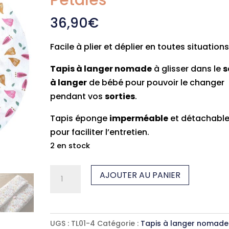
Pétales
36,90
€
Facile à plier et déplier en toutes situations
Tapis à langer nomade
à glisser dans le
s
à langer
de bébé pour pouvoir le changer
pendant vos
sorties
.
Tapis éponge
imperméable
et détachabl
pour faciliter l’entretien.
2 en stock
quantité
AJOUTER AU PANIER
de
Tapis
à
UGS :
TL01-4
Catégorie :
Tapis à langer nomade
langer