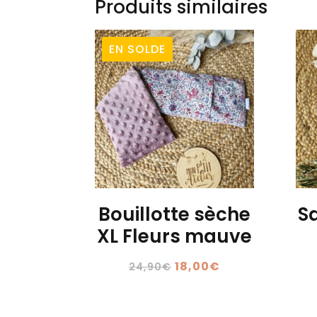
Produits similaires
EN SOLDE
Bouillotte sèche
S
XL Fleurs mauve
Le
Le
18,00
€
24,90
€
prix
prix
initial
actuel