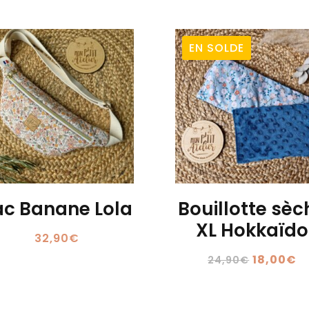
EN SOLDE
ac Banane Lola
Bouillotte sèc
XL Hokkaïdo
32,90
€
Le
L
18,00
€
24,90
€
prix
pr
initial
a