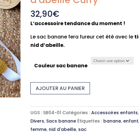
d’abeille Curry
32,90
€
L’accessoire tendance du moment !
Le sac banane fera fureur cet été avec le
t
nid d’abeille.
Couleur sac banane
quantité
AJOUTER AU PANIER
de
Sac
Banane
UGS :
SB04-01
Catégories :
Accessoires enfants
,
enfant
Divers
,
Sacs banane
Étiquettes :
banane
,
enfant
Nid
femme
,
nid d'abeille
,
sac
d'abeille