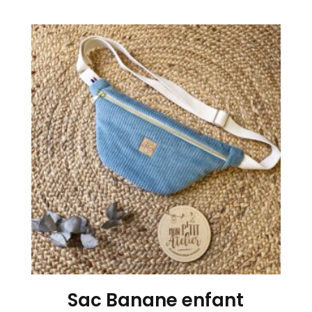
prix
prix
initial
actuel
était :
est :
24,90€.
18,00€.
Sac Banane enfant