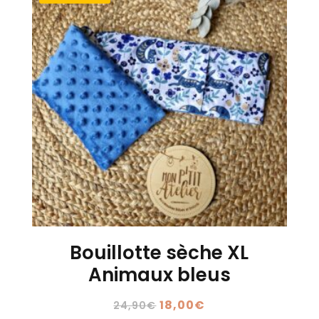
Bouillotte sèche XL
Animaux bleus
Le
Le
18,00
€
24,90
€