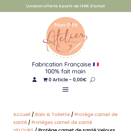
Livraison offerte à partir de 149€ d'achat
Fabrication Française
100% fait main
0 Article
0,00€
Accueil
/
Bain & Toilette
/
Protège carnet de
santé
/
Protèges carnet de santé
VELOURS
/ Protège carnet de santé Velours