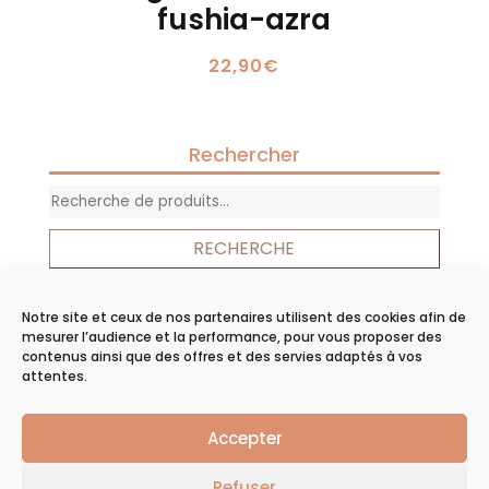
fushia-azra
22,90
€
Rechercher
Recherche
pour :
RECHERCHE
Notre site et ceux de nos partenaires utilisent des cookies afin de
Panier
mesurer l’audience et la performance, pour vous proposer des
contenus ainsi que des offres et des servies adaptés à vos
Votre panier est vide.
attentes.
Accepter
©2019
Agence web
Groupe Echo |
Mentions
Refuser