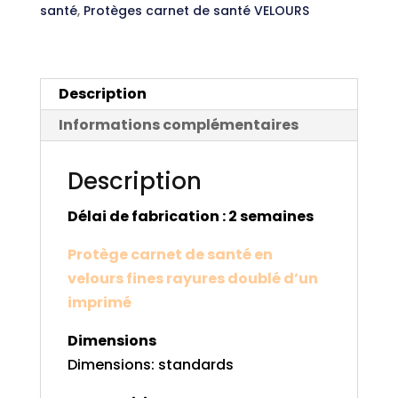
de
santé
,
Protèges carnet de santé VELOURS
santé
Velours
Taupe-
Description
Papaya
Informations complémentaires
Description
Délai de fabrication : 2 semaines
Protège carnet de santé en
velours fines rayures doublé d’un
imprimé
Dimensions
Dimensions: standards