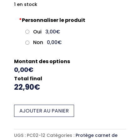
1 en stock
*
Personnaliser le produit
Oui
3,00€
Non
0,00€
Montant des options
0,00€
Total final
22,90€
quantité
AJOUTER AU PANIER
de
Protège
carnet
UGS :
PC02-12
Catégories :
Protège carnet de