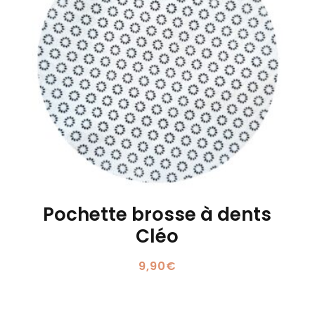
Pochette brosse à dents
Cléo
9,90
€