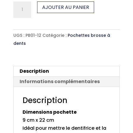
quantité
AJOUTER AU PANIER
de
Pochette
brosse
UGS :
PB01-12
Catégorie :
Pochettes brosse à
à
dents
dents
Rayé
jaune
Description
Informations complémentaires
Description
Dimensions pochette
9 cm x 22 cm
Idéal pour mettre le dentifrice et la