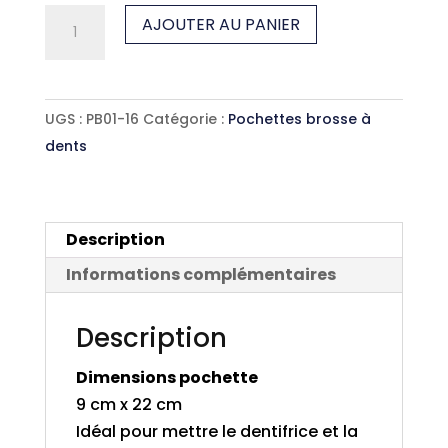
quantité
AJOUTER AU PANIER
de
Pochette
brosse
UGS :
PB01-16
Catégorie :
Pochettes brosse à
à
dents
dents
Cocktail
Description
Informations complémentaires
Description
Dimensions pochette
9 cm x 22 cm
Idéal pour mettre le dentifrice et la