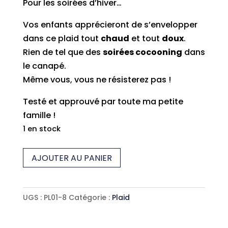
Pour les soirées d’hiver…
Vos enfants apprécieront de s’envelopper
dans ce plaid tout
chaud
et tout
doux
.
Rien de tel que des
soirées cocooning
dans
le canapé.
Même vous, vous ne résisterez pas !
Testé et approuvé par toute ma petite
famille !
1 en stock
quantité
AJOUTER AU PANIER
de
Plaid
orchidée-
UGS :
PL01-8
Catégorie :
Plaid
blanc