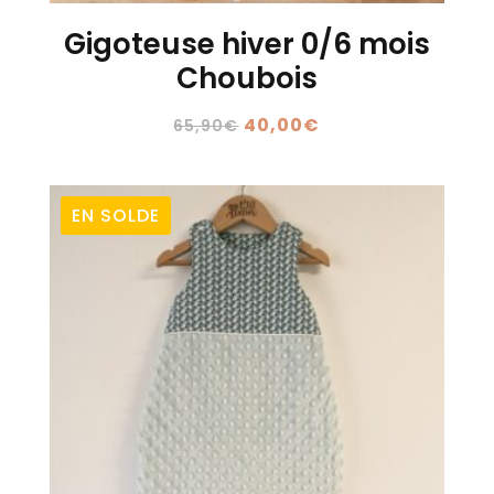
Gigoteuse hiver 0/6 mois
Choubois
Le
Le
40,00
€
65,90
€
prix
prix
initial
actuel
était :
est :
EN SOLDE
65,90€.
40,00€.