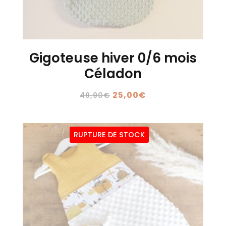
Gigoteuse hiver 0/6 mois
Céladon
Le
Le
25,00
€
49,90
€
prix
prix
initial
actuel
RUPTURE DE STOCK
était :
est :
49,90€.
25,00€.