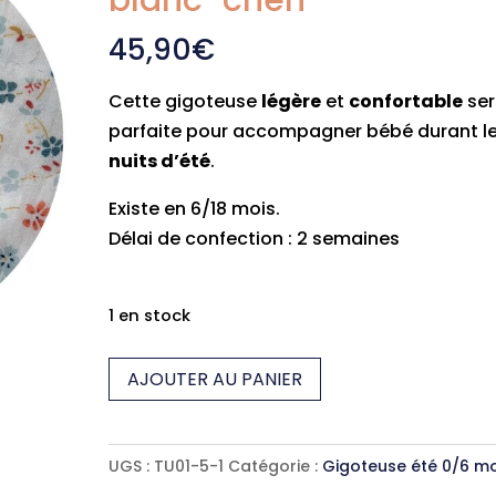
blanc-chéri
45,90
€
Cette gigoteuse
légère
et
confortable
se
parfaite pour accompagner bébé durant l
nuits d’été
.
Existe en 6/18 mois.
Délai de confection : 2 semaines
1 en stock
quantité
AJOUTER AU PANIER
de
Gigoteuse
été
UGS :
TU01-5-1
Catégorie :
Gigoteuse été 0/6 mo
0/6