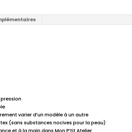
mois
blanc-
mplémentaires
chéri
 pression
ble
rement varier d’un modèle à un autre
o-tex (sans substances nocives pour la peau)
nce et à la main dans Mon P’tit Atelier