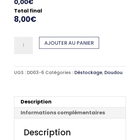
0,00€
Total final
8,00€
quantité
AJOUTER AU PANIER
de
Doudou
plat
UGS :
DD03-6
Catégories :
Déstockage
,
Doudou
fushia-
féérique
Description
Informations complémentaires
Description