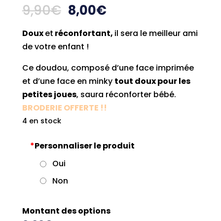
Le
Le
9,90
€
8,00
€
prix
prix
Doux
et
réconfortant,
initial
actuel
il sera le meilleur ami
de votre enfant !
était :
est :
9,90€.
8,00€.
Ce doudou, composé d’une face imprimée
et d’une face en minky
tout doux pour les
petites joues
, saura réconforter bébé.
BRODERIE OFFERTE !!
4 en stock
*
Personnaliser le produit
Oui
Non
Montant des options