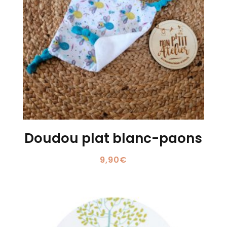
Doudou plat blanc-paons
9,90
€