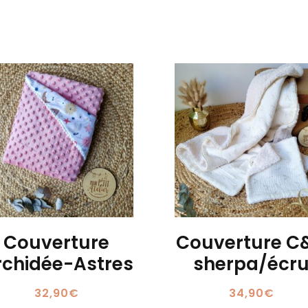
Couverture
Couverture C
rchidée-Astres
sherpa/écr
32,90
€
34,90
€