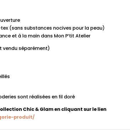
ouverture
o-tex (sans substances nocives pour la peau)
nce et à la main dans Mon P’tit Atelier
et vendu séparément)
illés
oderies sont réalisées en fil doré
collection Chic & Glam en cliquant sur le lien
gorie-produit/