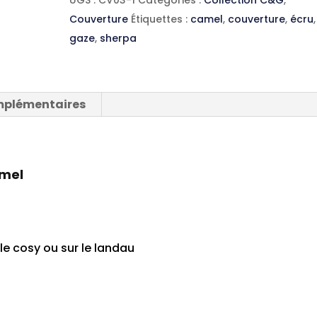
sherpa/camel
Couverture
Étiquettes :
camel
,
couverture
,
écru
,
gaze
,
sherpa
mplémentaires
mel
le cosy ou sur le landau