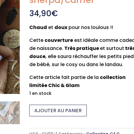
sherpa/camel
34,90
€
Chaud
et
doux
pour nos loulous !!
Cette
couverture
est idéale comme cade
de naissance.
Très pratique
et surtout
trè
douce
, elle saura réchauffer les petits pie
de bébé, sur le cosy ou dans le landau.
Cette article fait partie de la
collection
limitée Chic & Glam
1 en stock
quantité
AJOUTER AU PANIER
de
Couverture
C&G
UGS :
CV03-1
Catégories :
Collection C&G
,