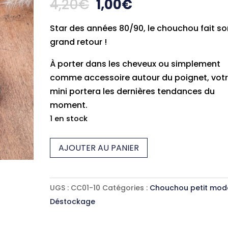
Le
Le
4,20
€
1,00
€
prix
prix
Star des années 80/90, le chouchou fait so
initial
actuel
grand retour !
était :
est :
4,20€.
1,00€.
À porter dans les cheveux ou simplement
comme accessoire autour du poignet, vot
mini portera les dernières tendances du
moment.
1 en stock
quantité
AJOUTER AU PANIER
de
Chouchou
biona
UGS :
CC01-10
Catégories :
Chouchou petit mod
(petit)
Déstockage