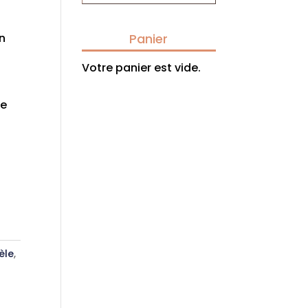
n
Panier
Votre panier est vide.
re
èle
,