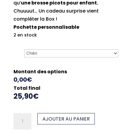
qu’
une brosse picots pour enfant.
Chuuuut… Un cadeau surprise vient
compléter la Box !
Pochette personnalisable
2 en stock
Montant des options
0,00€
Total final
25,90€
quantité
AJOUTER AU PANIER
de
BOX