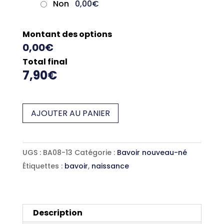
Non
0,00€
Montant des options
0,00€
Total final
7,90€
quantité
AJOUTER AU PANIER
de
Bavoir
nouveau-
UGS :
BA08-13
Catégorie :
Bavoir nouveau-né
né
Étiquettes :
bavoir
,
naissance
violet-
kangourou
Description