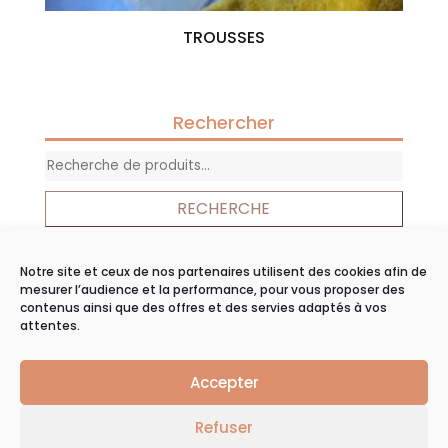
TROUSSES
Rechercher
Recherche
pour :
RECHERCHE
Notre site et ceux de nos partenaires utilisent des cookies afin de
Panier
mesurer l’audience et la performance, pour vous proposer des
contenus ainsi que des offres et des servies adaptés à vos
Votre panier est vide.
attentes.
Accepter
©2019
Agence web
Groupe Echo |
Mentions
Refuser
Légales
|
CGV