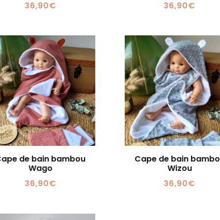
36,90
€
36,90
€
ape de bain bambou
Cape de bain bamb
Wago
Wizou
36,90
€
36,90
€