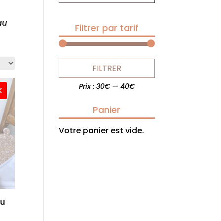
au
Filtrer par tarif
Prix
Prix
FILTRER
min
max
Prix :
30€
—
40€
K
Panier
Votre panier est vide.
ou